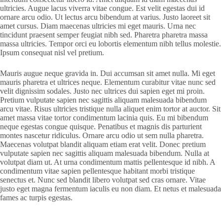
ultricies. Augue lacus viverra vitae congue. Est velit egestas dui id
ornare arcu odio. Ut lectus arcu bibendum at varius. Justo laoreet sit
amet cursus. Diam maecenas ultricies mi eget mauris. Urna nec
tincidunt praesent semper feugiat nibh sed. Pharetra pharetra massa
massa ultricies. Tempor orci eu lobortis elementum nibh tellus molestie.
Ipsum consequat nisl vel pretium.
Mauris augue neque gravida in. Dui accumsan sit amet nulla. Mi eget
mauris pharetra et ultrices neque. Elementum curabitur vitae nunc sed
velit dignissim sodales. Justo nec ultrices dui sapien eget mi proin.
Pretium vulputate sapien nec sagittis aliquam malesuada bibendum
arcu vitae. Risus ultricies tristique nulla aliquet enim tortor at auctor. Sit
amet massa vitae tortor condimentum lacinia quis. Eu mi bibendum
neque egestas congue quisque. Penatibus et magnis dis parturient
montes nascetur ridiculus. Ornare arcu odio ut sem nulla pharetra.
Maecenas volutpat blandit aliquam etiam erat velit. Donec pretium
vulputate sapien nec sagittis aliquam malesuada bibendum. Nulla at
volutpat diam ut. At urna condimentum mattis pellentesque id nibh. A
condimentum vitae sapien pellentesque habitant morbi tristique
senectus et. Nunc sed blandit libero volutpat sed cras ornare. Vitae
justo eget magna fermentum iaculis eu non diam. Et netus et malesuada
fames ac turpis egestas.